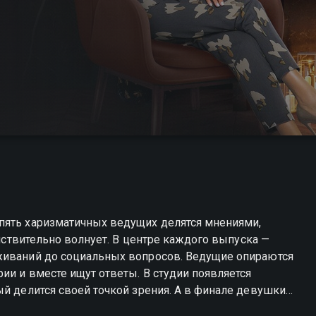
пять харизматичных ведущих делятся мнениями,
ействительно волнует. В центре каждого выпуска —
живаний до социальных вопросов. Ведущие опираются
ии и вместе ищут ответы. В студии появляется
ый делится своей точкой зрения. А в финале девушки
после услышанного. Легко, честно и с чувством