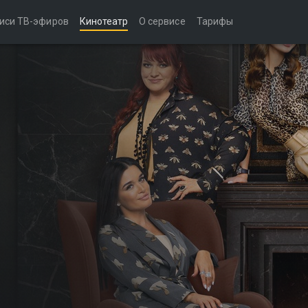
иси ТВ-эфиров
Кинотеатр
О сервисе
Тарифы