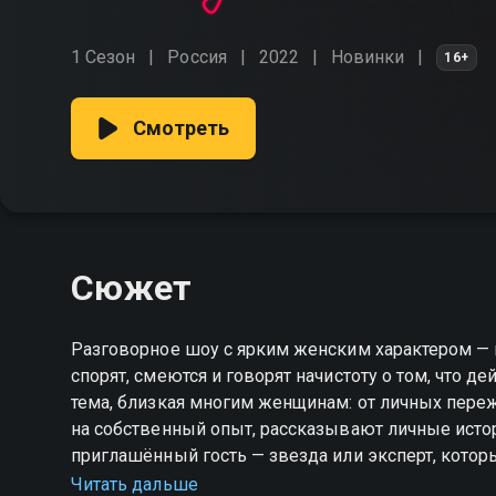
1 Сезон
Россия
2022
Новинки
16+
Смотреть
Сюжет
Разговорное шоу с ярким женским характером — 
спорят, смеются и говорят начистоту о том, что д
тема, близкая многим женщинам: от личных пере
на собственный опыт, рассказывают личные истор
приглашённый гость — звезда или эксперт, котор
откровенно обсуждают, изменилось ли их мнение 
Читать дальше