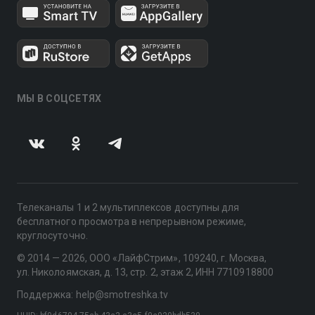
МЫ В СОЦСЕТЯХ
Телеканалы 1 и 2 мультиплексов доступны для
бесплатного просмотра в непрерывном режиме,
круглосуточно.
© 2014 — 2026, ООО «ЛайфСтрим», 109240, г. Москва,
ул. Николоямская, д. 13, стр. 2, этаж 2, ИНН 7710918800
Поддержка: help@smotreshka.tv