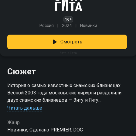
16+
Россия
2024
Новинки
Смотреть
Зита и Гита
Сюжет
История о самых известных сиамских близнецах.
Весной 2003 года московские хирурги разделили
двух сиамских близнецов — Зиту и Гиту
Резахановых. Две девочки из крошечного
Читать дальше
киргизского села жили спаянными с рождения: у
них были общий мочевой пузырь, сросшийся
Жанр
кишечник и три ноги на двоих. Врачи помогли
Новинки, Сделано PREMIER: DOC