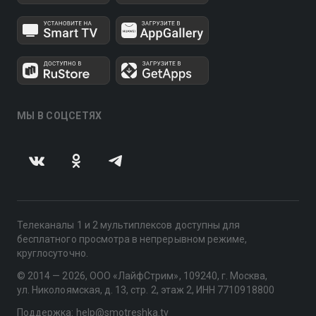
МЫ В СОЦСЕТЯХ
Телеканалы 1 и 2 мультиплексов доступны для
бесплатного просмотра в непрерывном режиме,
круглосуточно.
© 2014 — 2026, ООО «ЛайфСтрим», 109240, г. Москва,
ул. Николоямская, д. 13, стр. 2, этаж 2, ИНН 7710918800
Поддержка: help@smotreshka.tv