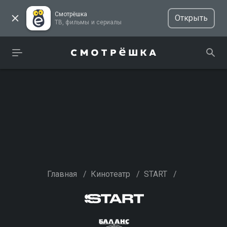
Смотрёшка
Открыть
ТВ, фильмы и сериалы
Главная
/
Кинотеатр
/
START
/