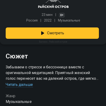
23 мин
0+
Россия
2022
Музыкальные
Смотреть
Баланс. Райский остров
Сюжет
Забываем о стрессе и бессоннице вместе с
оригинальной медитацией. Приятный женский
голос перенесет вас на далекий остров, где мягко
греет солнце, а морские волны бьют о берег.
Читать дальше
Дышите, представляйте, что вы раскачиваетесь в
гамаке, и просто слушайте шум. Тревоги уходят, ум
Жанр
успокаивается, вы засыпаете, а медитация
Музыкальные