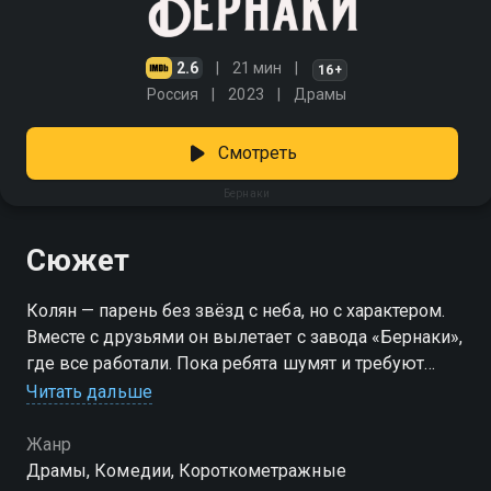
2.6
21 мин
16+
Россия
2023
Драмы
Смотреть
Бернаки
Сюжет
Колян — парень без звёзд с неба, но с характером.
Вместе с друзьями он вылетает с завода «Бернаки»,
где все работали. Пока ребята шумят и требуют
объяснений, Коля идёт другим путём: бреет лоб,
Читать дальше
бьёт тату с логотипом и заявляется в головной офис
— продавать себя как бренд. Внезапно его план
Жанр
срабатывает, и из простого работяги он
Драмы, Комедии, Короткометражные