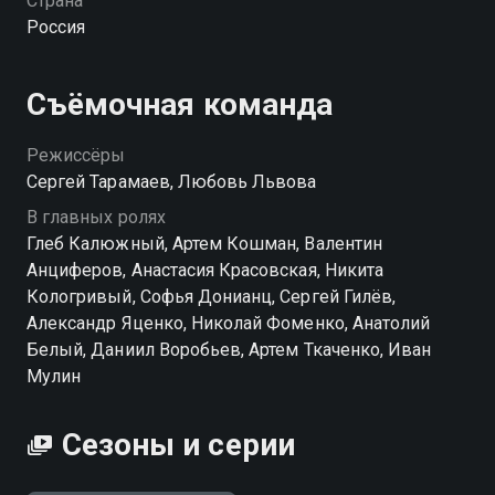
Страна
Атмосферная подростковая драма, где на кону стоят
Россия
не только дружба и первая любовь, но и сама
жизнь. «Черная весна» — смотрите онлайн в
хорошем качестве.
Съёмочная команда
Режиссёры
Сергей Тарамаев, Любовь Львова
В главных ролях
Глеб Калюжный, Артем Кошман, Валентин
Анциферов, Анастасия Красовская, Никита
Кологривый, Софья Донианц, Сергей Гилёв,
Александр Яценко, Николай Фоменко, Анатолий
Белый, Даниил Воробьев, Артем Ткаченко, Иван
Мулин
Сезоны и серии