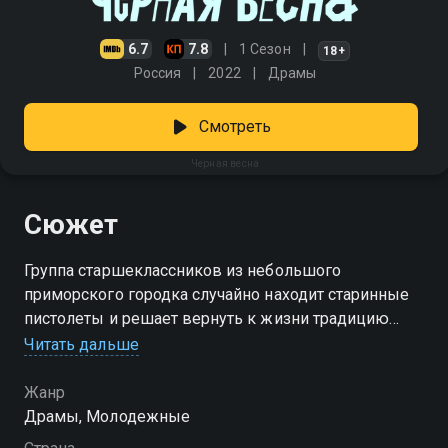
6.7
7.8
1 Сезон
18+
Россия
2022
Драмы
Смотреть
Черная весна
Сюжет
Группа старшеклассников из небольшого
приморского городка случайно находит старинные
пистолеты и решает вернуть к жизни традицию
дуэлей. Так появляется тайный клуб «Чёрная весна»,
Читать дальше
где всё решается не словами, а выстрелами.
Каждый из них вынужден столкнуться с
Жанр
моральным выбором, разобраться в собственных
Драмы, Молодежные
страхах и понять, что на самом деле значит честь.