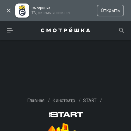
Смотрёшка
Открыть
ТВ, фильмы и сериалы
Главная
/
Кинотеатр
/
START
/