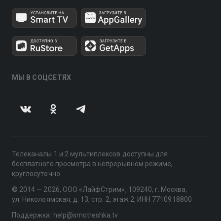
МЫ В СОЦСЕТЯХ
Телеканалы 1 и 2 мультиплексов доступны для
бесплатного просмотра в непрерывном режиме,
круглосуточно.
© 2014 — 2026, ООО «ЛайфСтрим», 109240, г. Москва,
ул. Николоямская, д. 13, стр. 2, этаж 2, ИНН 7710918800
Поддержка: help@smotreshka.tv