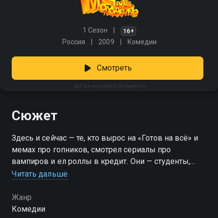
1 Сезон
16+
Россия
2009
Комедии
Смотреть
ДаЕшь молодЕжь! Дайджесты
Сюжет
Здесь и сейчас — те, кто вырос на «Готов на всё» и
мемах про гопников, смотрел сериалы про
вампиров и ел роллы в кредит. Они — студенты,
курьеры, дизайнеры, бариста. То ругаются, то
Читать дальше
мирятся, ищут любовь, ошибаются и снова пробуют.
Молодёжь нашего времени — без прикрас, но с
Жанр
огоньком. «ДаЕшь молодЕжь! Дайджесты» —
Комедии