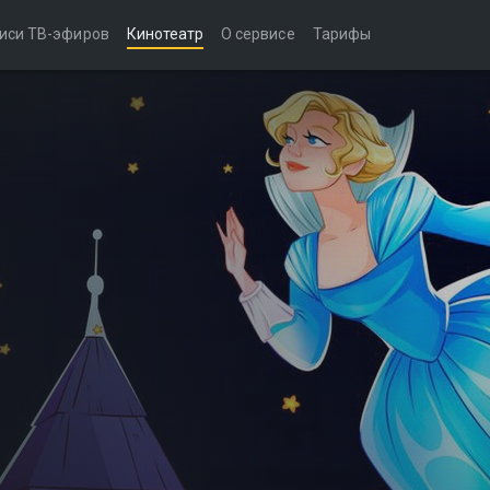
иси ТВ-эфиров
Кинотеатр
О сервисе
Тарифы