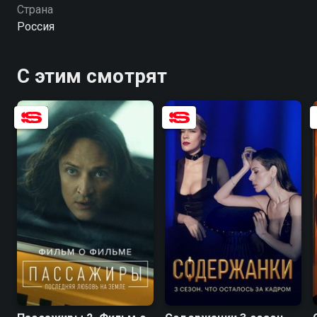
Епифанцев, сыгравший своего героя, пришёл к
Страна
выводу, что мир может спасти только любовь — и
Россия
это стало для него личным откровением. Актёры и
создатели сериала рассказывают, что съёмки
перевернули их восприятие, заставили внутренне
С этим смотрят
расти и искать ответы на вопросы, которые раньше
не казались такими важными. «Два холма. Фильм о
фильме» — смотрите онлайн в хорошем качестве.