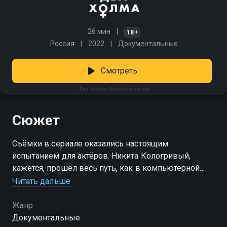
26 мин
18+
Россия
2022
Документальные
Смотреть
Два холма. Фильм о фильме
Сюжет
Съёмки в сериале оказались настоящим
испытанием для актёров. Никита Кологривый,
кажется, прошёл весь путь, как в компьютерной
игре — с трудностями и победами, а Филипп
Читать дальше
Бледный не только обливался ледяной водой из
ванны в плюс четыре градуса, но и с готовностью
Жанр
предложил повторить этот «квест». Владимир
Документальные