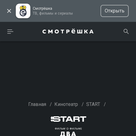
Смотрёшка
Открыть
ТВ, фильмы и сериалы
Главная
/
Кинотеатр
/
START
/