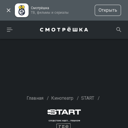
Смотрёшка
Открыть
ТВ, фильмы и сериалы
Главная
/
Кинотеатр
/
START
/