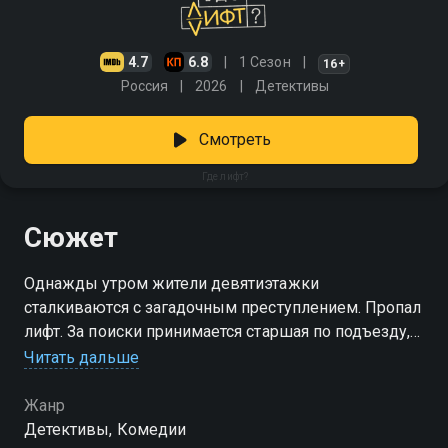
4.7
6.8
1 Сезон
16+
Россия
2026
Детективы
Смотреть
Где лифт?
Сюжет
Однажды утром жители девятиэтажки
сталкиваются с загадочным преступлением. Пропал
лифт. За поиски принимается старшая по подъезду,
домохозяйка Надежда Носова. Домовой сыщице
Читать дальше
помогает сын-подросток, фиксирующий все на
камеру. Недоверие близких, интриги завистников —
Жанр
в ходе расследования герои понимают, что тонкие
Детективы, Комедии