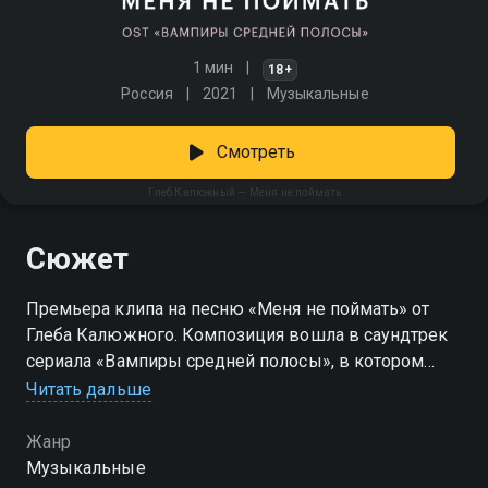
1 мин
18+
Россия
2021
Музыкальные
Смотреть
Глеб Калюжный — Меня не поймать
Сюжет
Премьера клипа на песню «Меня не поймать» от
Глеба Калюжного. Композиция вошла в саундтрек
сериала «Вампиры средней полосы», в котором
Калюжный исполнил роль молодого вампира
Читать дальше
Женька.
Жанр
Музыкальные