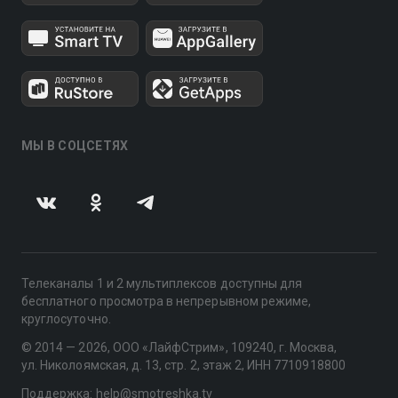
МЫ В СОЦСЕТЯХ
Телеканалы 1 и 2 мультиплексов доступны для
бесплатного просмотра в непрерывном режиме,
круглосуточно.
© 2014 — 2026, ООО «ЛайфСтрим», 109240, г. Москва,
ул. Николоямская, д. 13, стр. 2, этаж 2, ИНН 7710918800
Поддержка: help@smotreshka.tv