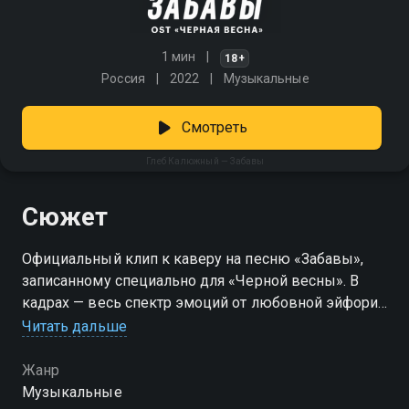
1 мин
18+
Россия
2022
Музыкальные
Смотреть
Глеб Калюжный — Забавы
Сюжет
Официальный клип к каверу на песню «Забавы»,
записанному специально для «Черной весны». В
кадрах — весь спектр эмоций от любовной эйфории
до отчаяния, которые меняют не только молодых
Читать дальше
героев, но и старшее поколение. Для Глеба
Калюжного, сыгравшего роль Мела, кавер на
Жанр
песню группы «Мумий Тролль» стал первым
Музыкальные