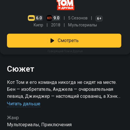
6.0
9.0
5 Сезонов
6+
Кипр
2018
Мультсериалы
Смотреть
Говорящий Том и Друзья
Сюжет
Кот Том и его команда никогда не сидят на месте.
Бен — изобретатель, Анджела — очаровательная
певица, Джинджер — настоящий сорванец, а Хэнк
предпочитает комфорт и спокойствие. Но скучать
Читать дальше
этой компании не приходится: каждое новое
приключение превращается в настоящий хаос,
Жанр
полный забавных происшествий. «Говорящий Том и
Мультсериалы, Приключения