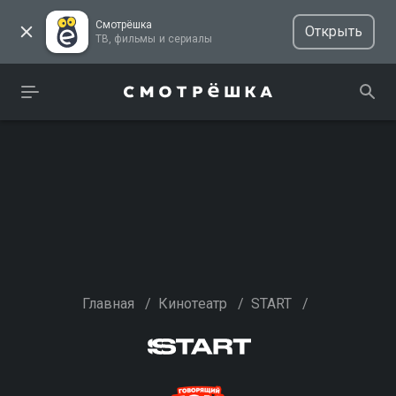
Смотрёшка
Открыть
ТВ, фильмы и сериалы
Главная
/
Кинотеатр
/
START
/