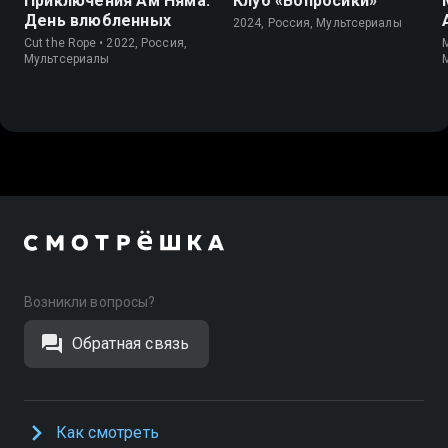
Приключения Ам Няма:
Клуб «Вопросики»
День влюбленных
2024, Россия, Мультсериалы
Cut the Rope • 2022, Россия,
M
Мультсериалы
Возникли вопросы?
Обратная связь
Как смотреть