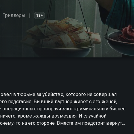
Триллеры
18+
ровел в тюрьме за убийство, которого не совершал.
 его подставил. Бывший партнёр живет с его женой,
оте операционных проворачивают криминальный бизнес
т ничего, кроме жажды возмездия. И случайной
чему-то на его стороне. Вместе им предстоит вернуть
ю и докопаться до правды. Но чем глубже