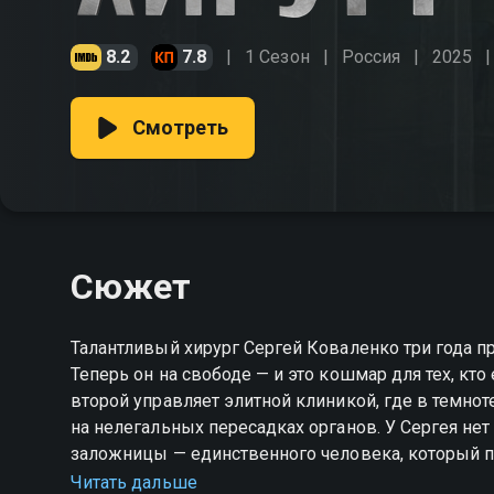
8.2
7.8
1 Сезон
Россия
2025
Смотреть
Сюжет
Талантливый хирург Сергей Коваленко три года п
Теперь он на свободе — и это кошмар для тех, кто
второй управляет элитной клиникой, где в темн
на нелегальных пересадках органов. У Сергея не
заложницы — единственного человека, который по
украденную жизнь, разрушить преступную импери
Читать дальше