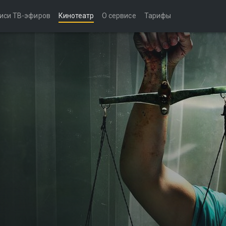
иси ТВ-эфиров
Кинотеатр
О сервисе
Тарифы