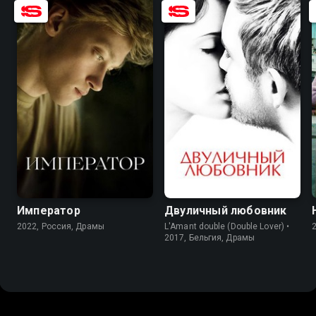
6.1
7.0
6.2
6.2
Император
Двуличный любовник
2022, Россия, Драмы
L'Amant double (Double Lover) •
2017, Бельгия, Драмы