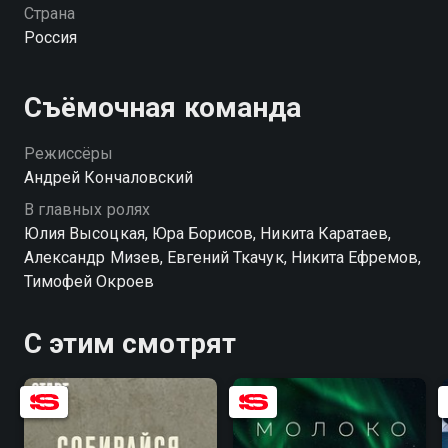
последствия неизвестны. В Советском Союзе не
Страна
все готовы сохранять наследие Ленина, и так
Россия
зарождается новая буржуазия, а с ней — все тот же
разврат и жажда личного обогащения. Именно в это
пограничное время происходит случайная встреча
Съёмочная команда
Михаила Прохорова и Алексея Тихомирова, давних
соперников, когда-то влюбленных в одну женщину.
Режиссёры
Андрей Кончаловский
В главных ролях
Юлия Высоцкая, Юра Борисов, Никита Каратаев,
Александр Мизев, Евгений Ткачук, Никита Ефремов,
Тимофей Окроев
С этим смотрят