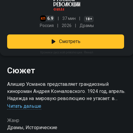
6.9
37 мин
18+
Россия
2026
Драмы
Смотреть
Хроники русской революции. Финал
Сюжет
Алишер Усманов представляет грандиозный
кинороман Андрея Кончаловского. 1924 год, апрель.
Надежда на мировую революцию не угасает: в
Европе продолжают расти социалистические
Читать дальше
настроения. Но в Италии к власти уже приходит
Муссолини и предлагает совершенно иную
Жанр
идеологию — фашизм. И пока его катастрофические
Драмы, Исторические