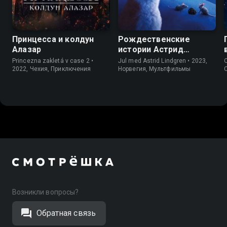
7.0
6.4
8.0
6.4
Принцесса и колдун
Рождественские
Алазар
истории Астрид
Линдгрен
Princezna zakletá v case 2 •
Jul med Astrid Lindgren • 2023,
O
2022, Чехия, Приключения
Норвегия, Мультфильмы
Возникли вопросы?
Обратная связь