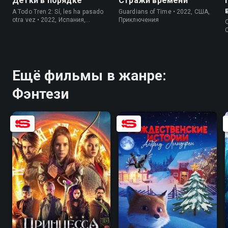
Детки в порядке
Стражи времени
A Todo Tren 2: Sí, les ha pasado
Guardians of Time • 2022, США,
otra vez • 2022, Испания,
Приключения
O
Семейные
Ещё фильмы в жанре:
Фэнтези