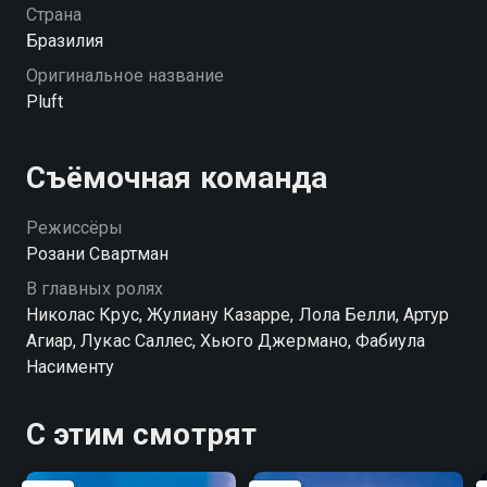
придётся преодолеть собственные страхи, поверить
Страна
в дружбу и решиться на отважное путешествие. Эта
Бразилия
волшебная история о том, как разные миры могут
Оригинальное название
подружиться, если найти к друг другу правильный
Pluft
подход. «Каспер и пираты» — смотрите онлайн в
хорошем качестве.
Съёмочная команда
Режиссёры
Розани Свартман
В главных ролях
Николас Крус, Жулиану Казарре, Лола Белли, Артур
Агиар, Лукас Саллес, Хьюго Джермано, Фабиула
Насименту
С этим смотрят