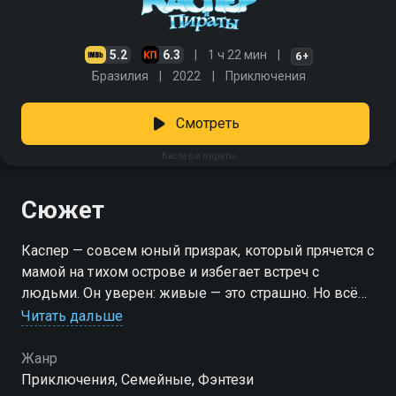
5.2
6.3
1 ч 22 мин
6+
Бразилия
2022
Приключения
Смотреть
Каспер и пираты
Сюжет
Каспер — совсем юный призрак, который прячется с
мамой на тихом острове и избегает встреч с
людьми. Он уверен: живые — это страшно. Но всё
меняется, когда он случайно узнаёт о девочке по
Читать дальше
имени Марибель, оказавшейся в беде. За ней
охотится жуткий пират с прозвищем Деревянная
Жанр
Нога. Чтобы помочь новой знакомой, Касперу
Приключения, Семейные, Фэнтези