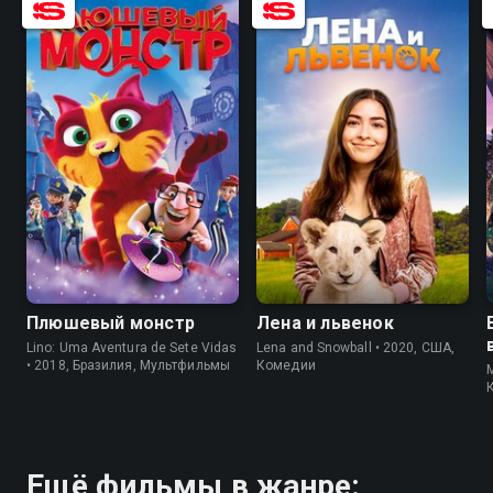
6.5
5.6
7.8
5.4
Плюшевый монстр
Лена и львенок
Lino: Uma Aventura de Sete Vidas
Lena and Snowball • 2020, США,
• 2018, Бразилия, Мультфильмы
Комедии
M
Ещё фильмы в жанре: