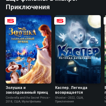
Приключения
6.8
4.4
6.5
3.8
Золушка и
Каспер. Легенда
заколдованный принц
возвращается
Cinderella and the Secret Prince •
Ghoster • 2022, США,
C
2018, США, Мультфильмы
Приключения