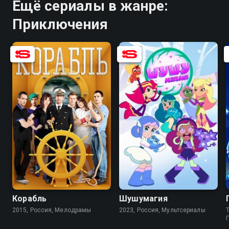
Ещё сериалы в жанре:
Приключения
8.0
5.6
8.9
6.6
Корабль
Шушумагия
2015, Россия, Мелодрамы
2023, Россия, Мультсериалы
T