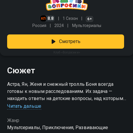
8.8
1 Сезон
6+
Россия
2024
Мультсериалы
Смотреть
Клуб «Вопросики»
Сюжет
Астра, Ян, Женя и снежный тролль Боня всегда
готовы к новым расследованиям. Их задача —
находить ответы на детские вопросы, над которыми
ломают голову даже взрослые. Вместе они
Читать дальше
погружаются в мир научных открытий, природы и
удивительных явлений, делая обучение веселым и
Жанр
увлекательным. «Клуб «Вопросики»» — смотрите
Мультсериалы, Приключения, Развивающие