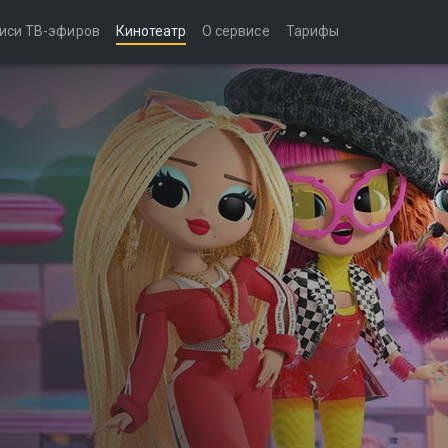
иси ТВ-эфиров
Кинотеатр
О сервисе
Тарифы