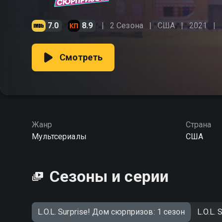
7.0
8.9
2 Сезона
США
2021
Смотреть
Жанр
Страна
Мультсериалы
США
Сезоны и серии
L.O.L. Surprise! Дом сюрпризов: 1 сезон
L.O.L.