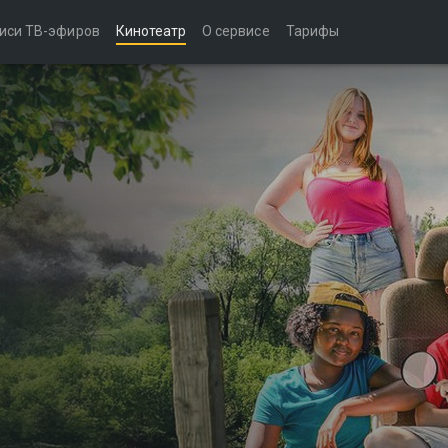
иси ТВ-эфиров
Кинотеатр
О сервисе
Тарифы