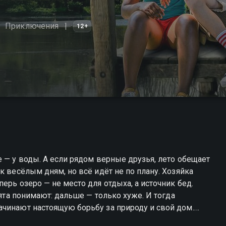
Приключения
12+
 — у воды. А если рядом верные друзья, лето обещает
к весёлым дням, но всё идёт не по плану. Хозяйка
ерь озеро — не место для отдыха, а источник бед.
бята понимают: дальше — только хуже. И тогда
ачинают настоящую борьбу за природу и свой дом.
ите онлайн в хорошем качестве.