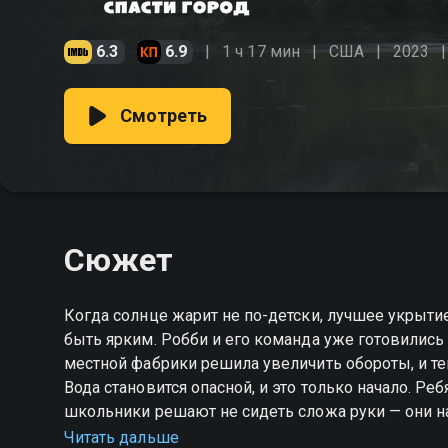
6.3
6.9
1 ч 17 мин
США
2023
Смотреть
Сюжет
Когда солнце жарит не по-детски, лучшее укрытие
быть ярким. Робби и его команда уже готовились 
местной фабрики решила увеличить обороты, и теп
Вода становится опасной, и это только начало. Ре
школьники решают не сидеть сложа руки — они н
«Летние каникулы, или Как спасти город» — смотр
Читать дальше