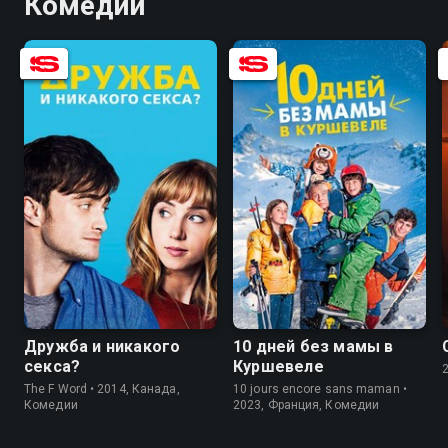
Комедии
6.6
6.8
6.9
5.0
Дружба и никакого
10 дней без мамы в
секса?
Куршевеле
The F Word • 2014, Канада,
10 jours encore sans maman •
Комедии
2023, Франция, Комедии