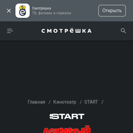
Смотрёшка
Открыть
ТВ, фильмы и сериалы
Главная
/
Кинотеатр
/
START
/