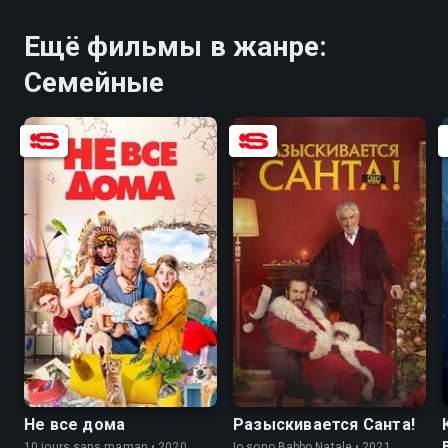
Ещё фильмы в жанре:
Семейные
7.0
5.4
6.9
6.2
Не все дома
Разыскивается Санта!
10 jours sans maman • 2020,
Io sono Babbo Natale • 2021,