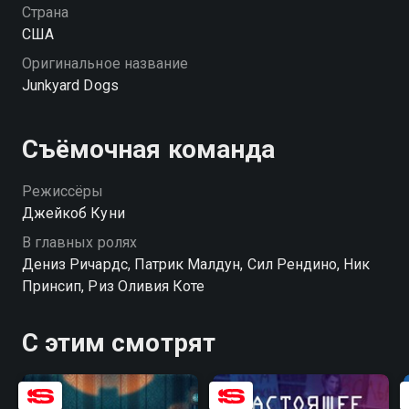
товарищами он берёт всё под контроль и готовит
Страна
воришкам незабываемую встречу. «Лохматый
США
патруль» — смотрите онлайн в хорошем качестве.
Оригинальное название
Junkyard Dogs
Съёмочная команда
Режиссёры
Джейкоб Куни
В главных ролях
Дениз Ричардс, Патрик Малдун, Сил Рендино, Ник
Принсип, Риз Оливия Коте
С этим смотрят