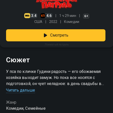
3.4
4.6
1 ч 29 мин
6+
США
2022
Комедии
Смотреть
Лохматый патруль
Сюжет
У пса по кличке Гудини радость — его обожаемая
хозяйка выходит замуж. Но пока все носятся с
подготовкой, он чует неладное: в день свадьбы в
округе никого не будет дома, и именно тогда двое
Читать дальше
злоумышленников решат залезть в чужие
квартиры. Люди увлечены банкетом, а вот Гудини
Жанр
не дремлет. Вместе с другими хвостатыми
Комедии, Семейные