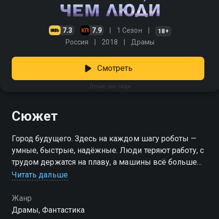
7.3
7.9
1 Сезон
18+
Россия
2018
Драмы
Смотреть
Лучше, чем люди
Сюжет
Город будущего. Здесь на каждом шагу роботы —
умные, быстрые, надёжные. Люди теряют работу, с
трудом держатся на плаву, а машины всё больше
занимают их место. И вот появляется Ариса —
Читать дальше
новейший прототип, который умеет не только
помогать, но и чувствовать. Она способна
Жанр
привязаться, переживать, а ради любимого — пойти
Драмы, Фантастика