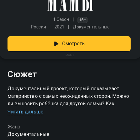
1 Сезон
18+
Россия
2021
Документальные
Смотреть
Мамы
Сюжет
Документальный проект, который показывает
материнство с самых неожиданных сторон. Можно
ли выносить ребёнка для другой семьи? Как
научить детей бороться за права женщин? Что
Читать дальше
делать, если ты сам ещё ребёнок? Как пережить
потерю и найти в себе силы идти дальше? Четыре
Жанр
откровенные истории, снятые без прикрас — только
Документальные