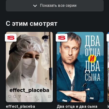
Показать все серии
С этим смотрят
8.1
6.1
5.1
effect_placeba
Два отца и два сына