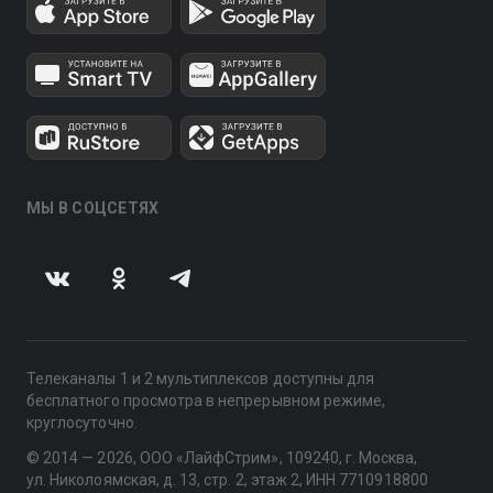
МЫ В СОЦСЕТЯХ
Телеканалы 1 и 2 мультиплексов доступны для
бесплатного просмотра в непрерывном режиме,
круглосуточно.
© 2014 — 2026, ООО «ЛайфСтрим», 109240, г. Москва,
ул. Николоямская, д. 13, стр. 2, этаж 2, ИНН 7710918800