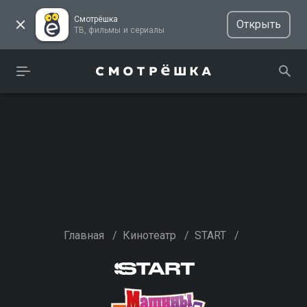
Смотрёшка
Открыть
ТВ, фильмы и сериалы
Главная
/
Кинотеатр
/
START
/