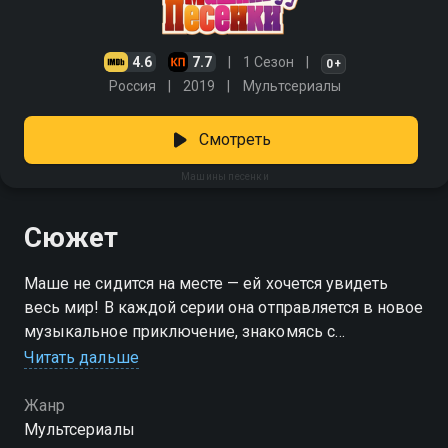
4.6
7.7
1 Сезон
0+
Россия
2019
Мультсериалы
Смотреть
Машины песенки
Сюжет
Маше не сидится на месте — ей хочется увидеть
весь мир! В каждой серии она отправляется в новое
музыкальное приключение, знакомясь с
традициями и красотами разных стран. Тут и
Читать дальше
итальянские арии с хрустящей пиццей, и элегантные
платья из Парижа, и волшебные сказки из
Жанр
Германии, и высокотехнологичные чудеса Японии. У
Мультсериалы