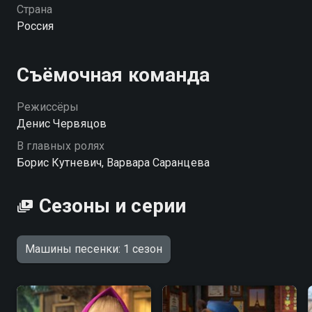
Маши найдётся песенка на любой случай — ведь для
Страна
неё весь мир звучит как весёлое путешествие!
Россия
«Машины песенки» — смотрите онлайн в хорошем
качестве.
Съёмочная команда
Режиссёры
Денис Червяцов
В главных ролях
Борис Кутневич, Варвара Саранцева
Сезоны и серии
Машины песенки: 1 сезон