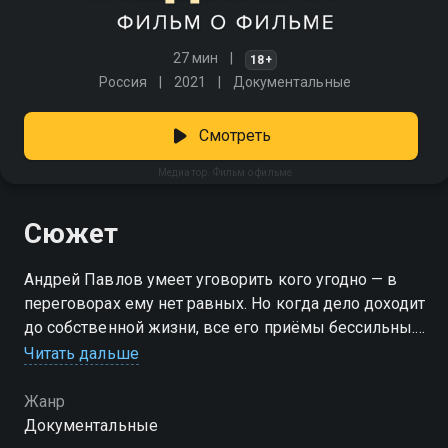
27 мин
18+
Россия
2021
Документальные
Смотреть
Медиатор. Фильм о фильме
Сюжет
Андрей Павлов умеет уговорить кого угодно — в
переговорах ему нет равных. Но когда дело доходит
до собственной жизни, все его приёмы бессильны.
«Медиатор» — это не просто драма, а глубокий
Читать дальше
разбор сложных отношений, острых тем и
поступков, за которые никто не готов нести
Жанр
ответственность. Здесь каждый диалог — как бой, а
Документальные
правда звучит особенно громко. «Медиатор. Фильм