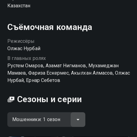
напором его таланта. Он знает, на какие кнопки
Казахстан
нажимать, чтобы люди сами отдавали деньги. Но
этого мало. Дамир замахивается на масштабную
аферу: создаёт целый колл-центр из таких же
Съёмочная команда
беспринципных профессионалов. Армия
мошенников, отточенные схемы, миллионы жертв.
Режиссёры
Преступная империя растёт. Вопрос лишь в том:
Олжас Нурбай
когда система, построенная на обмане, обрушится на
В главных ролях
самого создателя? «Мошенники» — смотрите онлайн
Рустем Омаров, Азамат Нигманов, Мухамеджан
в хорошем качестве.
Мамаев, Фариза Ескермес, Акылхан Алмасов, Олжас
Нурбай, Ернар Себетов
Сезоны и серии