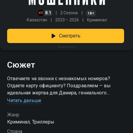
8.1
2 Сезона
18+
Казахстан
2023 – 2026
Криминал
Смотреть
Мошенники
Сюжет
Отвечаете на звонки с незнакомых номеров?
Отдаёте карту официанту? Поздравляем — вы
идеальная жертва для Дамира, гениального
мошенника, чей бизнес держится на человеческой
Читать дальше
доверчивости. Харизма, психологическое чутье,
железные нервы — Дамир разведет кого угодно.
Жанр
Осторожные бизнесмены, подозрительные
Криминал, Триллеры
пенсионеры, даже параноики — все сдаются под
Страна