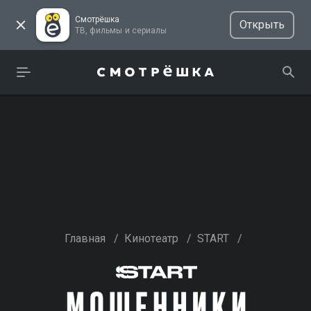
Смотрёшка
Открыть
ТВ, фильмы и сериалы
Главная
/
Кинотеатр
/
START
/