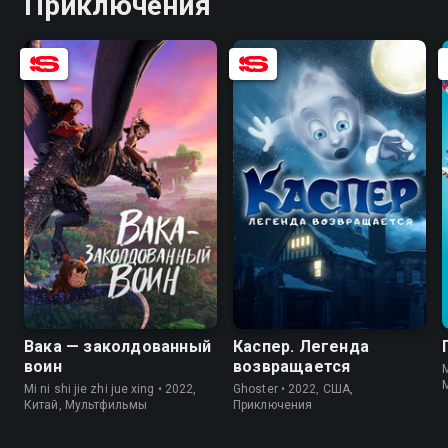
Приключения
6.9
5.4
6.5
3.8
Вака — заколдованный
Каспер. Легенда
воин
возвращается
M
Mi ni shi jie zhi jue xing • 2022,
Ghoster • 2022, США,
Китай, Мультфильмы
Приключения