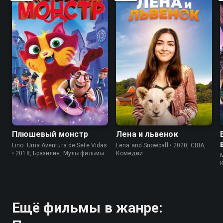
6.5
5.6
7.8
5.4
Плюшевый монстр
Лена и львенок
Lino: Uma Aventura de Sete Vidas
Lena and Snowball • 2020, США,
• 2018, Бразилия, Мультфильмы
Комедии
M
Ещё фильмы в жанре: