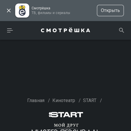
Смотрёшка
Открыть
ТВ, фильмы и сериалы
Главная
/
Кинотеатр
/
START
/