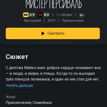
6.9
8.0
1 ч 38 мин
6+
Австралия
2019
Приключения
Смотреть
Мой друг мистер Персиваль
Сюжет
С детства Майкл знал: доброе сердце понимают все
— и люди, и звери, и птицы. Когда-то он выходил
трёх птенцов пеликанов, и один из них стал для него
настоящим другом. Но с годами идиллию разрушили
Читать дальше
жадность и безразличие людей к окружающему
миру. Теперь Майкл снова стоит перед непростым
Жанр
выбором: семейный бизнес зятя приносит прибыль,
Приключения, Семейные