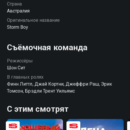
но угрожает природе, которую он так любит. В
Страна
борьбе за спасение дикой жизни Майклу предстоит
Австралия
заручиться поддержкой того, кто верит в него
Оригинальное название
безусловно — своей внучки. Ведь настоящая забота
Storm Boy
о мире начинается с простого выбора — быть на
стороне тех, кто не может заговорить сам. «Мой
друг мистер Персиваль» — смотрите онлайн в
Съёмочная команда
хорошем качестве.
Режиссёры
Шон Сит
В главных ролях
Финн Литтл, Джай Кортни, Джеффри Раш, Эрик
Томсон, Брэдли Трент Уильямс
С этим смотрят