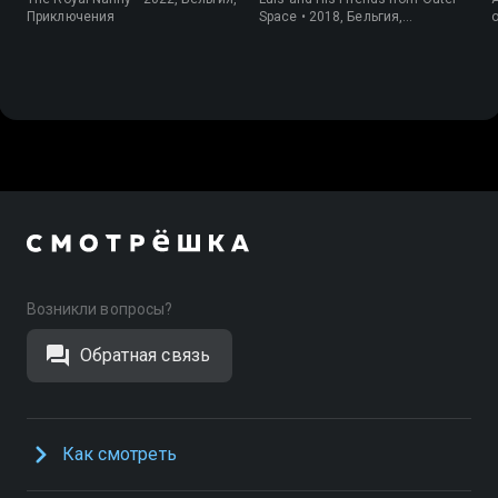
Приключения
Space • 2018, Бельгия,
o
Мультфильмы
Возникли вопросы?
Обратная связь
Как смотреть