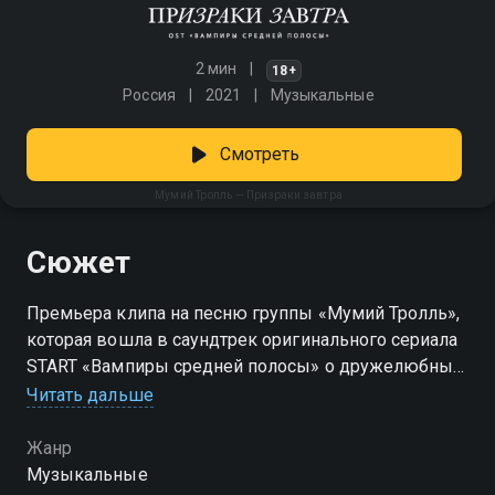
2 мин
18+
Россия
2021
Музыкальные
Смотреть
Мумий Тролль — Призраки завтра
Сюжет
Премьера клипа на песню группы «Мумий Тролль»,
которая вошла в саундтрек оригинального сериала
START «Вампиры средней полосы» о дружелюбных
вампирах из Смоленска.
Читать дальше
Жанр
Музыкальные