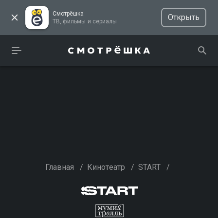
Смотрёшка
Открыть
ТВ, фильмы и сериалы
Главная
/
Кинотеатр
/
START
/