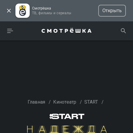
Смотрёшка
Открыть
ТВ, фильмы и сериалы
Главная
/
Кинотеатр
/
START
/