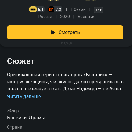
6.1
7.2
1 Сезон
18+
Россия
2020
Боевики
Смотреть
Надежда
Сюжет
Оригинальный сериал от авторов «Бывших» —
история женщины, чья жизнь давно превратилась в
тонко сплетённую ложь. Дома Надежда — любящая
жена и мама, а за порогом — хладнокровный
Читать дальше
наёмник, не знающий пощады. Такую жизнь ей
оставили в наследство 90-е, разделив всё на «до» и
Жанр
«после». Но сколько можно играть две роли?
Боевики, Драмы
Наступает момент, когда героиня решает расставить
Страна
точки — и понять, кем она готова быть на самом