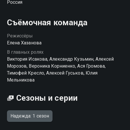
Россия
деле: заботливой женщиной или той, кто давно
научилась жить без сожалений. «Надежда» —
смотрите онлайн в хорошем качестве.
Съёмочная команда
Режиссёры
Елена Хазанова
В главных ролях
Виктория Исакова, Александр Кузьмин, Алексей
Морозов, Вероника Корниенко, Ася Громова,
Тимофей Кресло, Алексей Гуськов, Юлия
Мельникова
Сезоны и серии
Надежда: 1 сезон