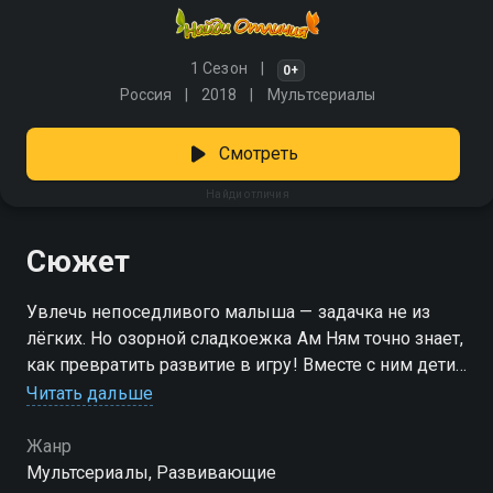
1 Сезон
0+
Россия
2018
Мультсериалы
Смотреть
Найди отличия
Сюжет
Увлечь непоседливого малыша — задачка не из
лёгких. Но озорной сладкоежка Ам Ням точно знает,
как превратить развитие в игру! Вместе с ним дети
учатся быть внимательными, запоминать детали и
Читать дальше
тренировать усидчивость, даже не замечая этого.
Присоединяйтесь к весёлым приключениям
Жанр
монстрика — с ним каждый день будет полон
Мультсериалы, Развивающие