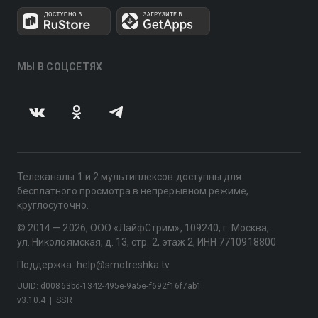
МЫ В СОЦСЕТЯХ
Телеканалы 1 и 2 мультиплексов доступны для
бесплатного просмотра в непрерывном режиме,
круглосуточно.
© 2014 — 2026, ООО «ЛайфСтрим», 109240, г. Москва,
ул. Николоямская, д. 13, стр. 2, этаж 2, ИНН 7710918800
Поддержка: help@smotreshka.tv
UUID: d00863bd-1342-495e-9a5e-f692f16f7ab1
v3.10.4
|
SSR