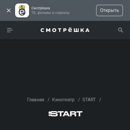
Смотрёшка
Открыть
ТВ, фильмы и сериалы
Главная
/
Кинотеатр
/
START
/