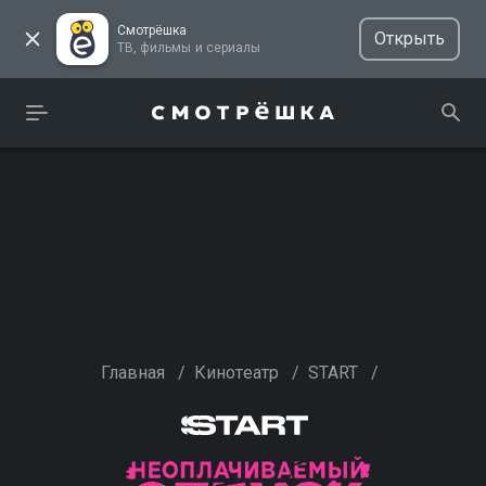
Смотрёшка
Открыть
ТВ, фильмы и сериалы
Главная
/
Кинотеатр
/
START
/