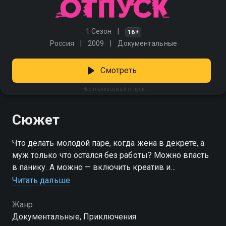
1 Сезон
16+
Россия
2009
Документальные
Смотреть
Неоплачиваемый отпуск
Сюжет
Что делать молодой паре, когда жена в декрете, а
муж только что остался без работы? Можно впасть
в панику. А можно — включить креатив и
отправиться в путешествие по всей стране на
Читать дальше
крошечном автомобиле. С рюкзаком, ребёнком и
телефоном — чтобы снимать всё, что происходит.
Жанр
Так начинается их большое приключение, полное
Документальные, Приключения