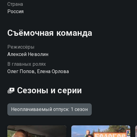
неожиданных встреч, бытовых курьёзов и
Страна
настоящей романтики. Когда жизнь ставит на паузу
Россия
— самое время нажать «запись». «Неоплачиваемый
отпуск» — смотрите онлайн в хорошем качестве.
Съёмочная команда
Режиссёры
Алексей Неволин
В главных ролях
Олег Попов, Елена Орлова
Сезоны и серии
Неоплачиваемый отпуск: 1 сезон