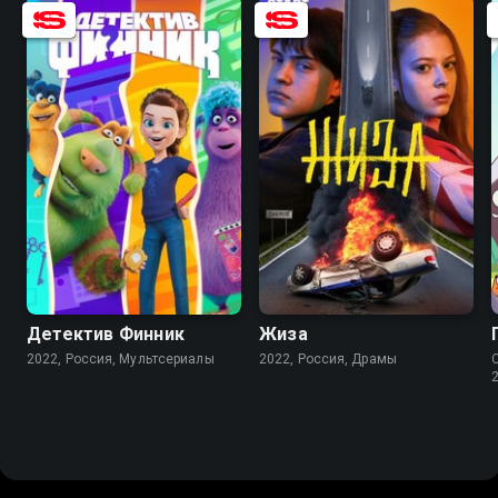
8.9
7.6
6.1
Детектив Финник
Жиза
2022, Россия, Мультсериалы
2022, Россия, Драмы
C