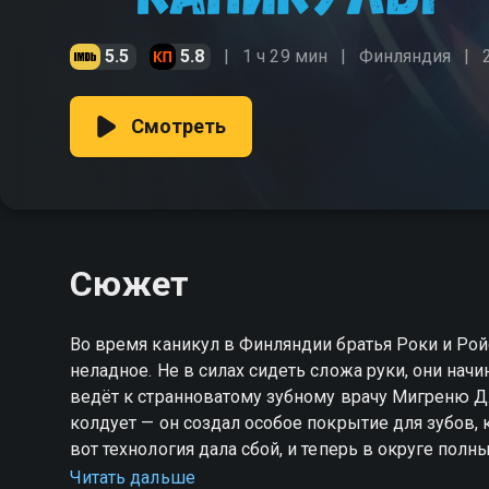
5.5
5.8
1 ч 29 мин
Финляндия
Смотреть
Сюжет
Во время каникул в Финляндии братья Роки и Ройс
неладное. Не в силах сидеть сложа руки, они нач
ведёт к странноватому зубному врачу Мигреню Джу
колдует — он создал особое покрытие для зубов, 
вот технология дала сбой, и теперь в округе пол
сомневается в его намерениях и ищет способ всё 
Читать дальше