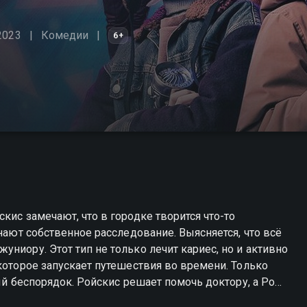
2023
Комедии
6+
кис замечают, что в городке творится что-то
инают собственное расследование. Выясняется, что всё
ниору. Этот тип не только лечит кариес, но и активно
которое запускает путешествия во времени. Только
ный беспорядок. Ройскис решает помочь доктору, а Роки
остановить, пока не стало слишком поздно. «Очень