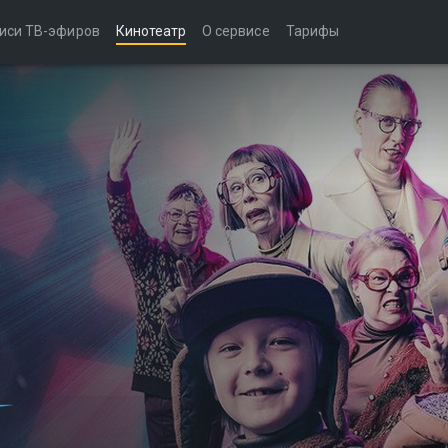
иси ТВ-эфиров
Кинотеатр
О сервисе
Тарифы