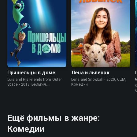
7.2
6.0
7.8
5.4
Пришельцы в доме
Лена и львенок
Luis and His Friends from Outer
Lena and Snowball • 2020, США,
Space • 2018, Бельгия,
Комедии
O
Мультфильмы
Ещё фильмы в жанре:
Комедии