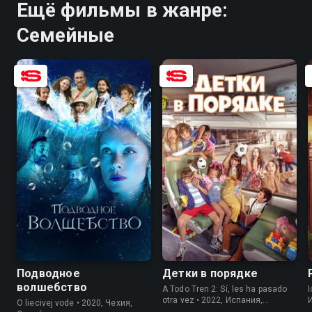
Ещё фильмы в жанре:
Семейные
6.8
5.5
7.3
5.2
Подводное
Детки в порядке
волшебство
A Todo Tren 2: Sí, les ha pasado
I
otra vez • 2022, Испания,
O liecivej vode • 2020, Чехия,
Семейные