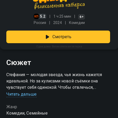
5.2
1 ч 25 мин
6+
Россия
2024
Комедии
Смотреть
Одна дома: Великолепная пятерка
Сюжет
Стефания — молодая звезда, чья жизнь кажется
идеальной. Но за кулисами новой съёмки она
чувствует себя одинокой. Чтобы отвлечься,
девушка запускает прямой эфир и делится
Читать дальше
закулисьем съёмочного процесса. В этот момент
происходит ЧП — прямо с площадки похищают пони
Жанр
по имени Геннадий, главного героя грядущего
Комедии, Семейные