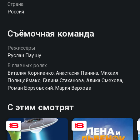
вестерна. Решив не терять времени, Стефания
Страна
просит помощи у своих подписчиков. К
Россия
расследованию подключаются амбициозный Алекс,
скромная Маша, находчивый Тёма и деловой Ваня.
Теперь у этой команды есть шанс раскрыть дело и
Съёмочная команда
вернуть знаменитого пони на экран. «Одна дома:
Великолепная пятерка» — смотрите онлайн в
Режиссёры
хорошем качестве.
Руслан Паушу
В главных ролях
Виталия Корниенко, Анастасия Панина, Михаил
Полицеймако, Галина Стаханова, Алика Смехова,
Роман Борзовский, Мария Верхова
С этим смотрят