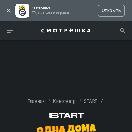
Смотрёшка
Открыть
ТВ, фильмы и сериалы
Главная
/
Кинотеатр
/
START
/