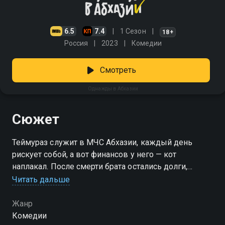
6.5
7.4
1 Сезон
18+
Россия
2023
Комедии
Смотреть
Однажды в Абхазии
Сюжет
Теймураз служит в МЧС Абхазии, каждый день
рискует собой, а вот финансов у него — кот
наплакал. После смерти брата остались долги,
большая родня живёт под одной крышей с тёщей, и
Читать дальше
конца этому не видно. Но бедность — не самая
страшная беда. Власти хотят сделать из старой
Жанр
шахты свалку для радиационных отходов — а это
Комедии