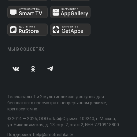
МЫ В СОЦСЕТЯХ
Телеканалы 1 и 2 мультиплексов доступны для
бесплатного просмотра в непрерывном режиме,
круглосуточно.
© 2014 — 2026, ООО «ЛайфСтрим», 109240, г. Москва,
ул. Николоямская, д. 13, стр. 2, этаж 2, ИНН 7710918800
Поддержка: help@smotreshka.tv