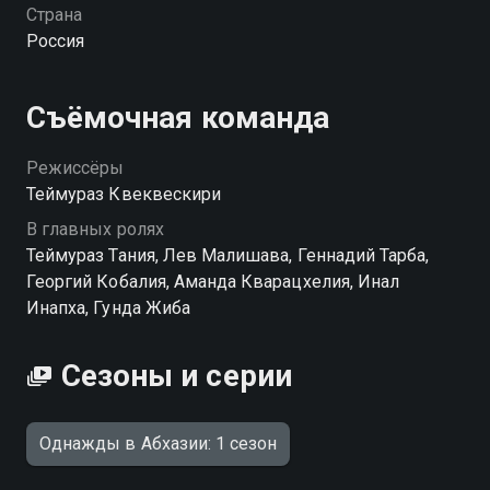
святое место, ведь там погиб дед Теймураза. Чтобы
Страна
не дать этому случиться, спасатель решает пойти в
Россия
депутаты. Только вот сможет ли он, попав в кресло,
остаться верным себе? «Однажды в Абхазии» —
смотрите онлайн в хорошем качестве.
Съёмочная команда
Режиссёры
Теймураз Квеквескири
В главных ролях
Теймураз Тания, Лев Малишава, Геннадий Тарба,
Георгий Кобалия, Аманда Кварацхелия, Инал
Инапха, Гунда Жиба
Сезоны и серии
Однажды в Абхазии: 1 сезон