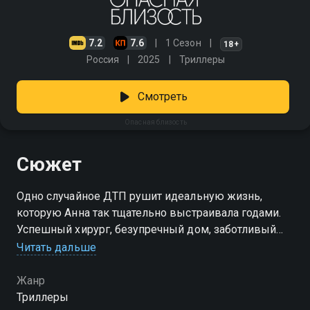
7.2
7.6
1 Сезон
18+
Россия
2025
Триллеры
Смотреть
Опасная близость
Сюжет
Одно случайное ДТП рушит идеальную жизнь,
которую Анна так тщательно выстраивала годами.
Успешный хирург, безупречный дом, заботливый
муж — всё это оказывается красивой ширмой. В её
Читать дальше
мире нет места слабостям, если не считать
бунтующей дочери Сони. Но именно в ту ночь всё
Жанр
меняется: её супруг Виктор оказывается в машине с
Триллеры