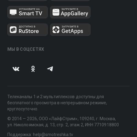
МЫ В СОЦСЕТЯХ
Телеканалы 1 и 2 мультиплексов доступны для
бесплатного просмотра в непрерывном режиме,
круглосуточно.
© 2014 — 2026, ООО «ЛайфСтрим», 109240, г. Москва,
ул. Николоямская, д. 13, стр. 2, этаж 2, ИНН 7710918800
Поддержка: help@smotreshka.tv