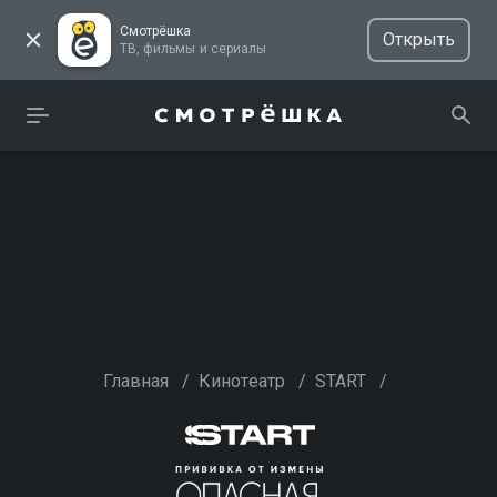
Смотрёшка
Открыть
ТВ, фильмы и сериалы
Главная
/
Кинотеатр
/
START
/