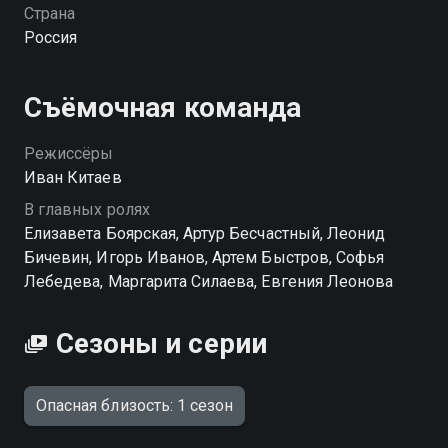
любовницей. Измена, боль, гнев — Анна больше не
Страна
собирается молчать. Пока она планирует ответный
Россия
удар, авария связывает в один клубок жизни всех
участников: водителей, пассажиров, их близких.
Всплывают старые обиды, скрытые связи и личные
Съёмочная команда
драмы. Идеальных больше не осталось — каждый
окажется на грани. «Опасная близость» — смотрите
Режиссёры
онлайн в хорошем качестве.
Иван Китаев
В главных ролях
Елизавета Боярская, Артур Бесчастный, Леонид
Бичевин, Игорь Иванов, Артем Быстров, Софья
Лебедева, Маргарита Силаева, Евгения Леонова
Сезоны и серии
Опасная близость: 1 сезон