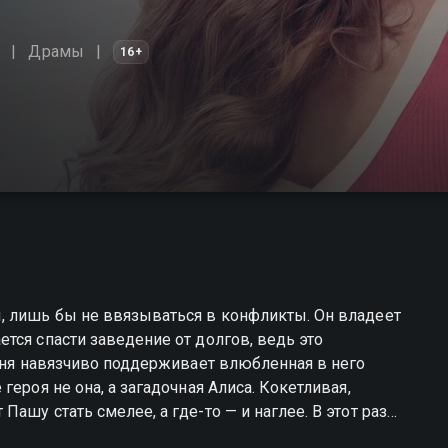
Драмы
16+
, лишь бы не ввязываться в конфликты. Он владеет
тся спасти заведение от долгов, ведь это
арня навязчиво поддерживает влюбленная в него
ероя не она, а загадочная Алиса. Кокетливая,
ашу стать смелее, а где-то — и наглее. В этот раз
о Алиса встречается с человеком, которому парень