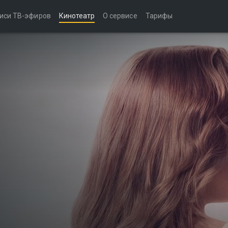
иси ТВ-эфиров
Кинотеатр
О сервисе
Тарифы