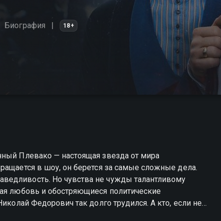
Биография
18+
нный Плевако — настоящая звезда от мира
ращается в шоу, он берется за самые сложные дела.
ведливость. Но чувства не чужды талантливому
ная любовь и обостряющиеся политические
Николай Федорович так долго трудился. А кто, если не
 честном суде?