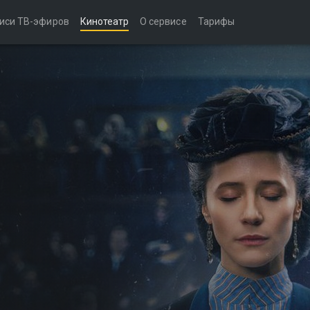
иси ТВ-эфиров
Кинотеатр
О сервисе
Тарифы