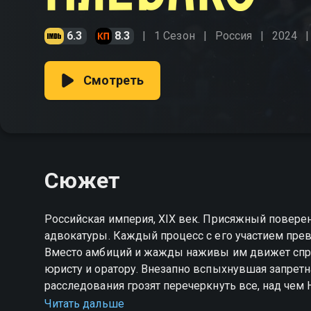
6.3
8.3
1 Сезон
Россия
2024
Смотреть
Сюжет
Российская империя, XIX век. Присяжный повере
адвокатуры. Каждый процесс с его участием прев
Вместо амбиций и жажды наживы им движет спра
юристу и оратору. Внезапно вспыхнувшая запрет
расследования грозят перечеркнуть все, над чем 
он, протянет руку помощи людям, нуждающимся в
Читать дальше