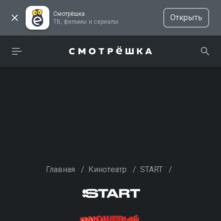
Смотрёшка
Открыть
ТВ, фильмы и сериалы
Главная
/
Кинотеатр
/
START
/