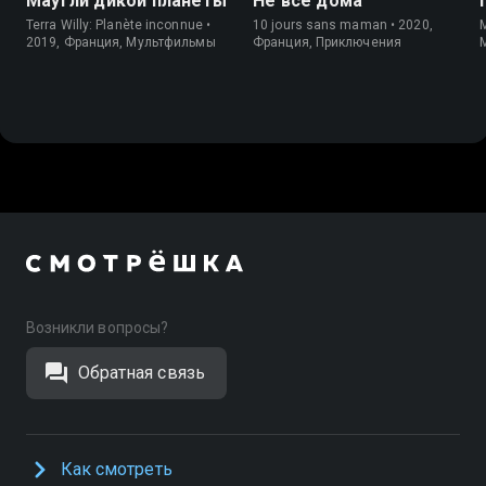
Маугли дикой планеты
Не все дома
Terra Willy: Planète inconnue •
10 jours sans maman • 2020,
M
2019, Франция, Мультфильмы
Франция, Приключения
Возникли вопросы?
Обратная связь
Как смотреть