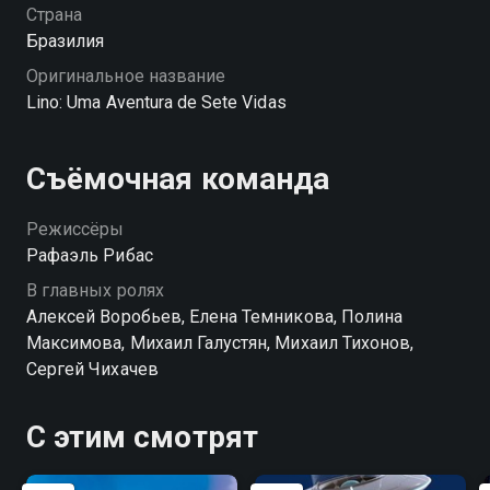
длинный хвост. Оказавшись в теле животного, Лео
Страна
сталкивается с совершенно новым миром и должен
Бразилия
научиться справляться с жизненными трудностями
Оригинальное название
по-другому, теперь уже в совершенно другой роли.
Lino: Uma Aventura de Sete Vidas
«Плюшевый монстр» — смотрите онлайн в хорошем
качестве.
Съёмочная команда
Режиссёры
Рафаэль Рибас
В главных ролях
Алексей Воробьев, Елена Темникова, Полина
Максимова, Михаил Галустян, Михаил Тихонов,
Сергей Чихачев
С этим смотрят