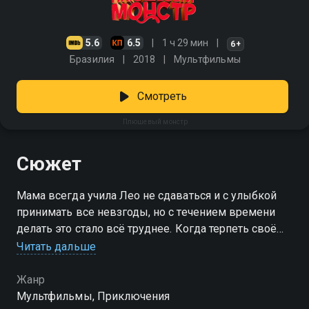
5.6
6.5
1 ч 29 мин
6+
Бразилия
2018
Мультфильмы
Смотреть
Плюшевый монстр
Сюжет
Мама всегда учила Лео не сдаваться и с улыбкой
принимать все невзгоды, но с течением времени
делать это стало всё труднее. Когда терпеть своё
невезение стало невозможно, он решает обратиться
Читать дальше
за помощью к экстрасенсу. Однако вместо
долгожданной удачи он получает нечто совсем
Жанр
другое: когтистые лапы, пушистую шерсть и
Мультфильмы, Приключения