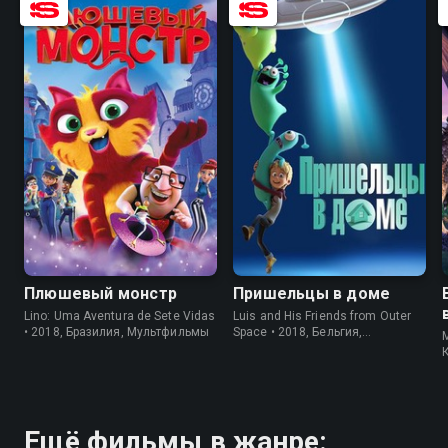
6.5
5.6
7.2
6.0
Плюшевый монстр
Пришельцы в доме
Lino: Uma Aventura de Sete Vidas
Luis and His Friends from Outer
• 2018, Бразилия, Мультфильмы
Space • 2018, Бельгия,
M
Мультфильмы
Ещё фильмы в жанре: