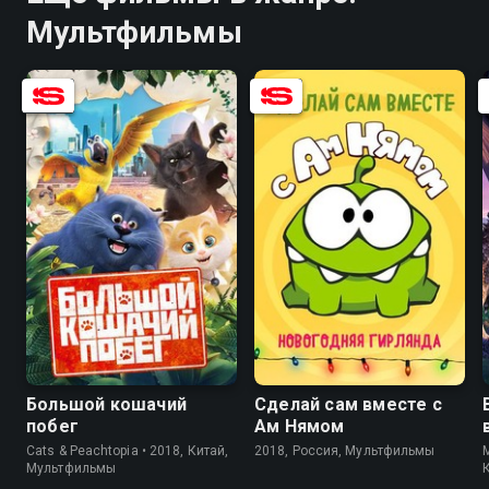
Мультфильмы
7.3
4.8
Большой кошачий
Сделай сам вместе с
побег
Ам Нямом
Cats & Peachtopia • 2018, Китай,
2018, Россия, Мультфильмы
M
Мультфильмы