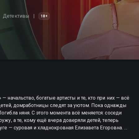
Детективы
18+
— начальство, богатые артисты и те, кто при них — всё
 детей, домработницы следят за уютом. Пока однажды
огибла няня. С этого момента всё меняется: соседи
ужу, а те, кому ещё вчера доверяли детей, теперь
уге — суровая и хладнокровная Елизавета Егоровна. И
сех. И у каждого — причина перейти черту. «Престиж» —