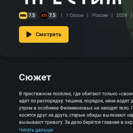
7.5
7.5
1 Сезон
Россия
2024
Смотреть
Сюжет
В престижном посёлке, где обитают только «свои» 
идёт по распорядку: тишина, порядок, няни водят
утром в особняке Филимоновых не находят тело. П
косятся друг на друга, старые обиды вылезают нар
вызывают тревогу. За дело берётся главная в окр
очень скоро становится понятно: секреты есть у в
Читать дальше