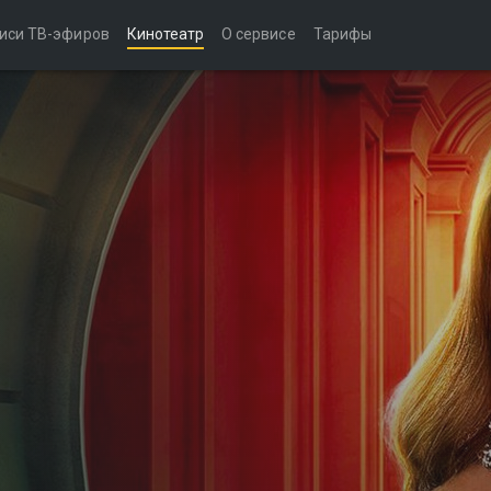
иси ТВ-эфиров
Кинотеатр
О сервисе
Тарифы