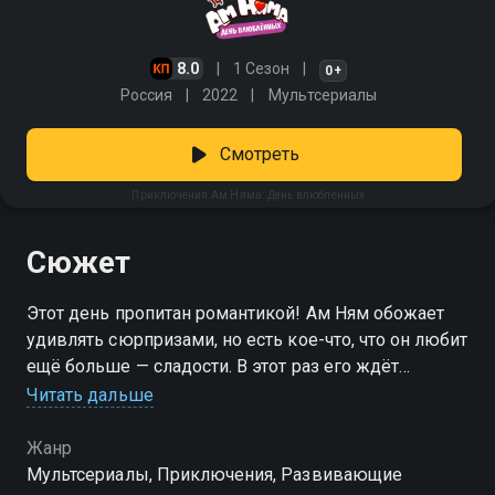
8.0
1 Сезон
0+
Россия
2022
Мультсериалы
Смотреть
Приключения Ам Няма: День влюбленных
Сюжет
Этот день пропитан романтикой! Ам Ням обожает
удивлять сюрпризами, но есть кое-что, что он любит
ещё больше — сладости. В этот раз его ждёт
настоящее испытание на прочность: праздник,
Читать дальше
подарки и море угощений. Но получится ли у него
всё организовать идеально? «Приключения Ам
Жанр
Няма: День влюбленных» — смотрите онлайн в
Мультсериалы, Приключения, Развивающие