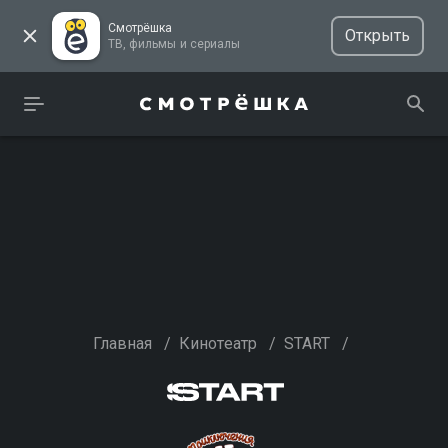
Смотрёшка
Открыть
ТВ, фильмы и сериалы
Главная
/
Кинотеатр
/
START
/