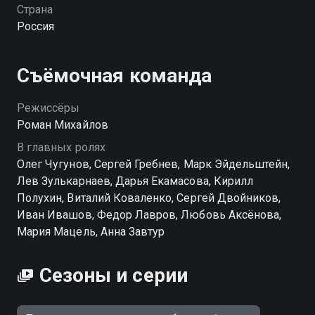
жизнь била ключом? Время убивал с корешами,
Страна
особенно с Ласло — тот постоянно съезжал крышей
Россия
и регулярно попадал в психушку. Именно там, в
белых стенах дурдома, Руслан познакомился с
лечащим врачом Ласло, которому в откровенном
Съёмочная команда
разговоре признался, что в этом безумном мире его
цепляют только две вещи — азарт карточной игры и
Режиссёры
девушка Мария. Увидел её когда-то на свадьбе у
Роман Михайлов
серьёзного криминального авторитета и не смог
В главных ролях
забыть с тех пор… «Путешествие на солнце и
Олег Чугунов, Сергей Гребнев, Марк Эйдельштейн,
обратно» — смотрите онлайн в хорошем качестве.
Лев Зулькарнаев, Дарья Екамасова, Кирилл
Полухин, Виталий Коваленко, Сергей Двойников,
Иван Ивашов, Федор Лавров, Любовь Аксёнова,
Мария Мацель, Анна Завтур
Сезоны и серии