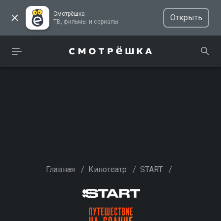
Смотрёшка
Открыть
ТВ, фильмы и сериалы
Главная
/
Кинотеатр
/
START
/