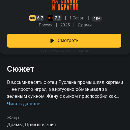
6.7
7.2
1 Сезон
18+
Россия
2025
Драмы
Смотреть
Путешествие на солнце и обратно
Сюжет
В восьмидесятых отец Руслана промышлял картами
— не просто играл, а виртуозно обманывал за
зеленым сукном. Жену с сыном приспособил как
подсадных уток в своих тёмных делишках. Когда
Читать дальше
грянули девяностые, Руслан уже был подростком.
Школу кое-как закончил, в универ даже не думал
Жанр
поступать — зачем, когда кругом творился хаос, а
Драмы, Приключения