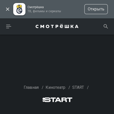
Смотрёшка
Открыть
ТВ, фильмы и сериалы
Главная
/
Кинотеатр
/
START
/