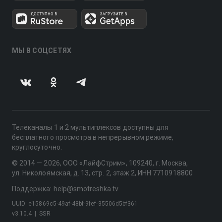
МЫ В СОЦСЕТЯХ
Телеканалы 1 и 2 мультиплексов доступны для
бесплатного просмотра в непрерывном режиме,
круглосуточно.
© 2014 — 2026, ООО «ЛайфСтрим», 109240, г. Москва,
ул. Николоямская, д. 13, стр. 2, этаж 2, ИНН 7710918800
Поддержка: help@smotreshka.tv
UUID: e15869c5-49af-48bf-9fef-35506d5bf361
v3.10.4
|
SSR