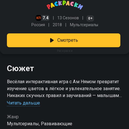
7.4
13 Сезонов
0+
Россия
2018
Мультсериалы
Смотреть
Раскраски
Сюжет
Весёлая интерактивная игра с Ам Нямом превратит
изучение цветов в лёгкое и увлекательное занятие.
Никаких скучных правил и заучиваний — малышам
остаётся только творить, а зелёный герой
Читать дальше
подскажет, как сделать этот процесс ещё
интереснее! «Раскраски» — смотрите онлайн в
Жанр
хорошем качестве.
Мультсериалы, Развивающие