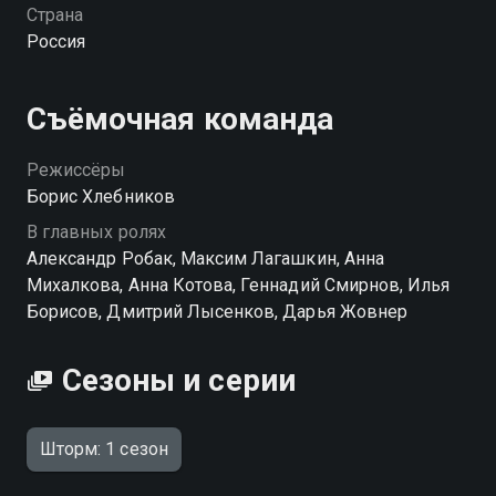
расчёту у него всё выходит чисто. Но распутать это
Страна
способен лишь один человек — Осокин из
Россия
уголовного, иронично — его близкий товарищ.
«Шторм» — смотрите онлайн в хорошем качестве.
Съёмочная команда
Режиссёры
Борис Хлебников
В главных ролях
Александр Робак, Максим Лагашкин, Анна
Михалкова, Анна Котова, Геннадий Смирнов, Илья
Борисов, Дмитрий Лысенков, Дарья Жовнер
Сезоны и серии
Шторм: 1 сезон