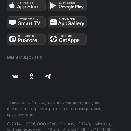
МЫ В СОЦСЕТЯХ
Телеканалы 1 и 2 мультиплексов доступны для
бесплатного просмотра в непрерывном режиме,
круглосуточно.
© 2014 — 2026, ООО «ЛайфСтрим», 109240, г. Москва,
ул. Николоямская, д. 13, стр. 2, этаж 2, ИНН 7710918800