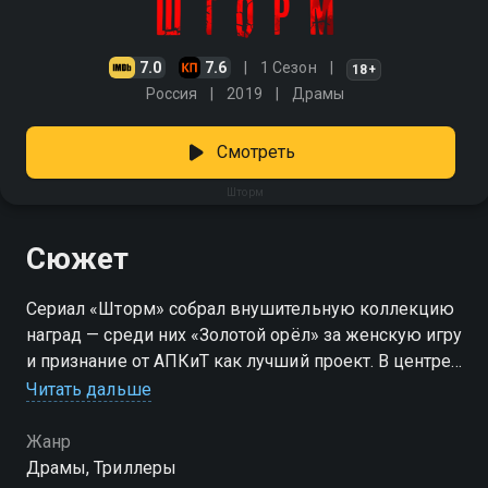
7.0
7.6
1 Сезон
18+
Россия
2019
Драмы
Смотреть
Шторм
Сюжет
Сериал «Шторм» собрал внушительную коллекцию
наград — среди них «Золотой орёл» за женскую игру
и признание от АПКиТ как лучший проект. В центре
— Градов, сотрудник отдела по борьбе с
Читать дальше
мздоимством, который ради возлюбленной
переступает любую черту. Он идёт на подкуп,
Жанр
давление, даже на кровь. Благодаря холодному
Драмы, Триллеры