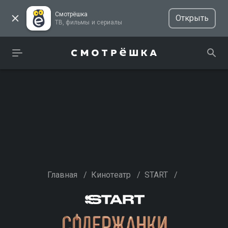
Смотрёшка
Открыть
ТВ, фильмы и сериалы
Главная
/
Кинотеатр
/
START
/