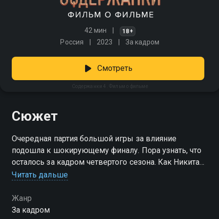
42 мин
18+
Россия
2023
За кадром
Смотреть
Содержанки 4. Фильм о фильме
Сюжет
Очередная партия большой игры за влияние
подошла к шокирующему финалу. Пора узнать, что
осталось за кадром четвертого сезона. Как Никита
Ефремов изменился до неузнаваемости? Какие
Читать дальше
сюрпризы приготовил съемочной группе Санкт-
Петербург и сколько дней на самом деле длилась
Жанр
«Белая вечеринка»?
За кадром