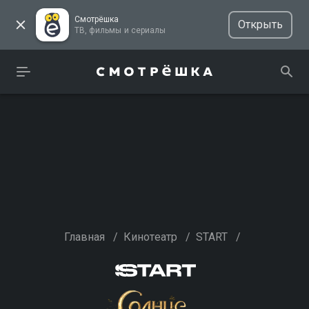
Смотрёшка
Открыть
ТВ, фильмы и сериалы
Главная
/
Кинотеатр
/
START
/