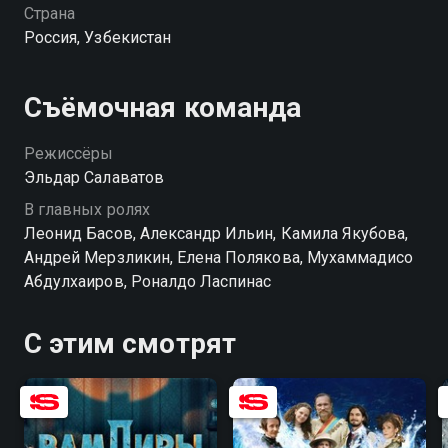
чтобы продать находку, но их путешествие
Страна
оборачивается настоящим восточным
Россия, Узбекистан
приключением. По пути им предстоит искать
легендарные сокровища бухарского эмира, а также
столкнуться с опасным злодеем, который готов
Съёмочная команда
сделать всё, чтобы изменить ход истории. «Солнце
на вкус» — смотрите онлайн в хорошем качестве.
Режиссёры
Эльдар Салаватов
В главных ролях
Леонид Басов, Александр Ильин, Камила Якубова,
Андрей Мерзликин, Елена Полякова, Мухаммадисо
Абдулхаиров, Роналдо Ласпинас
С этим смотрят