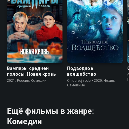
6.8
5.5
Вампиры средней
Подводное
полосы. Новая кровь
волшебство
G
2021, Россия, Комедии
O liecivej vode • 2020, Чехия,
Семейные
Ещё фильмы в жанре:
Комедии