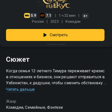
5.9
7.1
1 ч 32 мин
6+
Россия
2023
Комедии
Смотреть
Солнце на вкус
Сюжет
Когда семья 12-летнего Тимура переживает кризис
в отношениях и бизнесе, они решают отправиться в
Узбекистан, к дедушке, чтобы сменить обстановку и
немного отвлечься. Там, среди старых вещей деда,
Читать дальше
Тимур находит необычный драгоценный медальон,
который может стать ключом к решению проблем.
Жанр
Вместе с дедушкой он отправляется в Ташкент,
Комедии, Семейные, Фэнтези