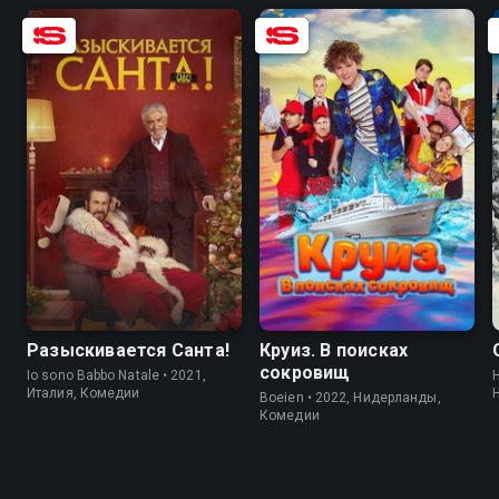
6.9
6.2
7.3
4.3
Разыскивается Санта!
Круиз. В поисках
сокровищ
Io sono Babbo Natale • 2021,
H
Италия, Комедии
Boeien • 2022, Нидерланды,
Комедии