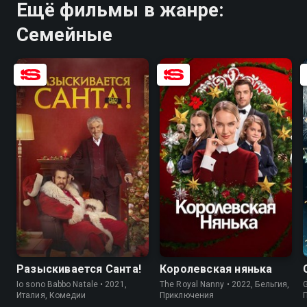
Ещё фильмы в жанре:
Семейные
6.9
6.2
6.9
6.8
Разыскивается Санта!
Королевская нянька
Io sono Babbo Natale • 2021,
The Royal Nanny • 2022, Бельгия,
G
Италия, Комедии
Приключения