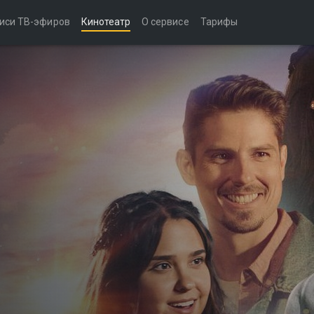
иси ТВ-эфиров
Кинотеатр
О сервисе
Тарифы