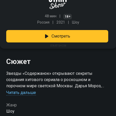
48 мин
18+
Россия
2021
Шоу
Смотреть
START SHOW
Сюжет
Звезды «Содержанок» открывают секреты
создания хитового сериала о роскошном и
порочном мире светской Москвы. Дарья Мороз,
Владимир Мишуков, Марина Зудина, Сабина
Читать дальше
Ахмедова, Игорь Миркурбанов и искрометный
ведущий Владимир Маркони обсудят, как проходили
Жанр
съемки эротических сцен. Актеры расскажут, кто из
Шоу