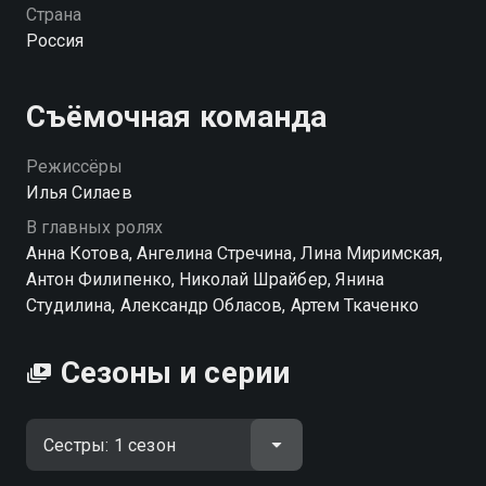
предстоит вместе руководить бизнесом, где
Страна
подчинённые — сорок брутальных мужчин. Смогут
Россия
ли они забыть старые обиды и стать не только
напарницами, но и близкими людьми? «Сестры» —
смотрите онлайн в хорошем качестве.
Съёмочная команда
Режиссёры
Илья Силаев
В главных ролях
Анна Котова, Ангелина Стречина, Лина Миримская,
Антон Филипенко, Николай Шрайбер, Янина
Студилина, Александр Обласов, Артем Ткаченко
Сезоны и серии