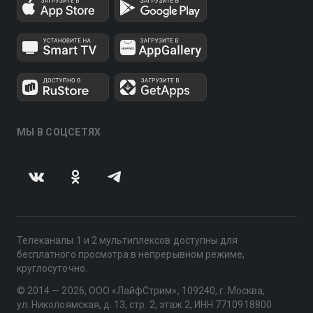
МЫ В СОЦСЕТЯХ
Телеканалы 1 и 2 мультиплексов доступны для
бесплатного просмотра в непрерывном режиме,
круглосуточно.
© 2014 — 2026, ООО «ЛайфСтрим», 109240, г. Москва,
ул. Николоямская, д. 13, стр. 2, этаж 2, ИНН 7710918800