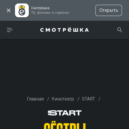
Смотрёшка
Открыть
ТВ, фильмы и сериалы
Главная
/
Кинотеатр
/
START
/