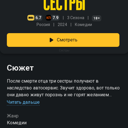
6.7
7.9
3 Сезона
18+
Россия
2024
Комедии
Смотреть
Сестры
Сюжет
После смерти отца три сестры получают в
наследство автосервис. Звучит здорово, вот только
они давно живут порознь и не горят желанием
снова стать семьёй. Ирина строит успешную
Читать дальше
карьеру в Москве, Ольга преподаёт в школе и
витает в облаках, а Маша мечтает о больших
Жанр
деньгах и работает в салоне красоты. Но теперь им
Комедии