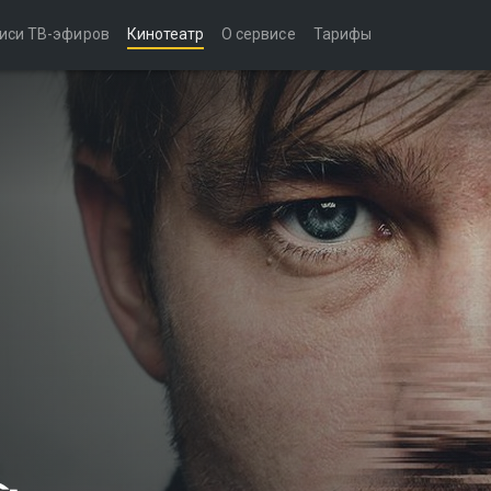
иси ТВ-эфиров
Кинотеатр
О сервисе
Тарифы