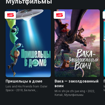
Мультфильмы
7.2
6.0
6.9
5.4
Пришельцы в доме
Вака — заколдованный
воин
Luis and His Friends from Outer
M
Space • 2018, Бельгия,
Mi ni shi jie zhi jue xing • 2022,
Мультфильмы
Китай, Мультфильмы