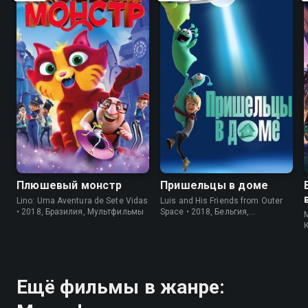
6.5
5.6
7.2
6.0
Плюшевый монстр
Пришельцы в доме
Lino: Uma Aventura de Sete Vidas
Luis and His Friends from Outer
• 2018, Бразилия, Мультфильмы
Space • 2018, Бельгия,
M
Мультфильмы
Ещё фильмы в жанре: