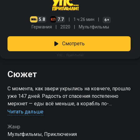
5.8
7.7
1 ч 26 мин
6+
Германия
2020
Мультфильмы
Смотреть
Упс... Приплыли!
Сюжет
С момента, как звери укрылись на ковчеге, прошло
уже 147 дней. Радость от спасения постепенно
меркнет — еды всё меньше, а корабль по-
прежнему качает посреди воды. Надежда остаётся
Читать дальше
лишь на одного смельчака: голубя, который рискнул
вылететь вперёд, чтобы найти землю. Только бы он
Жанр
вернулся с хорошими новостями. «Упс... Приплыли!»
Мультфильмы, Приключения