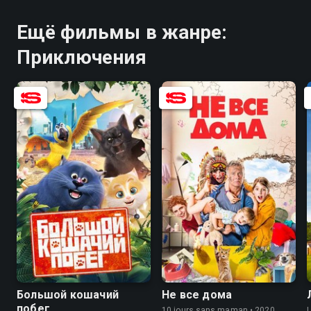
Ещё фильмы в жанре:
Приключения
7.3
4.8
7.0
5.4
Большой кошачий
Не все дома
побег
10 jours sans maman • 2020,
L