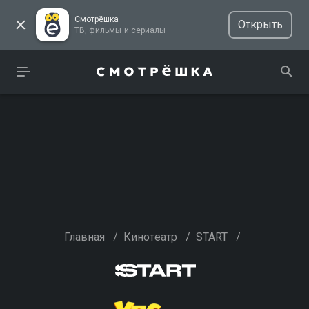
Смотрёшка
Открыть
ТВ, фильмы и сериалы
Главная
/
Кинотеатр
/
START
/