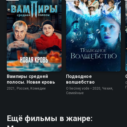
6.8
5.5
Вампиры средней
Подводное
полосы. Новая кровь
волшебство
G
2021, Россия, Комедии
O liecivej vode • 2020, Чехия,
Семейные
Ещё фильмы в жанре: