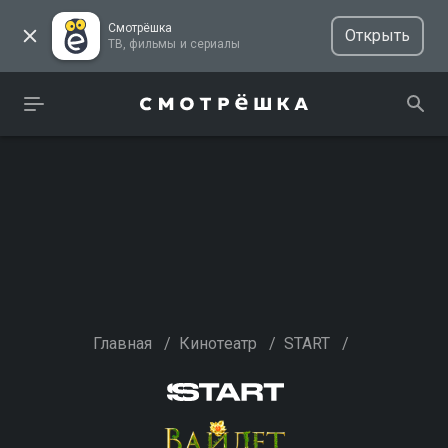
Смотрёшка
Открыть
ТВ, фильмы и сериалы
Главная
/
Кинотеатр
/
START
/