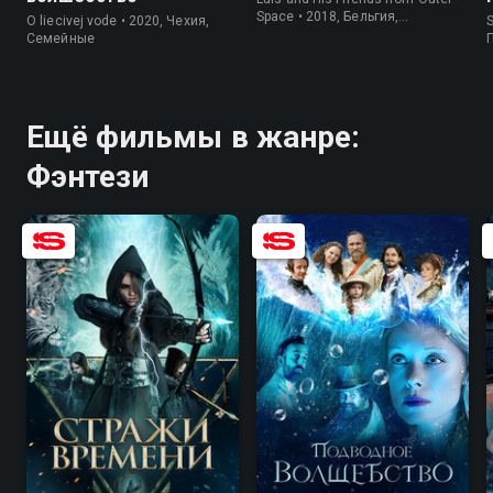
Space • 2018, Бельгия,
O liecivej vode • 2020, Чехия,
S
Мультфильмы
Семейные
Ещё фильмы в жанре:
Фэнтези
5.8
3.6
6.8
5.5