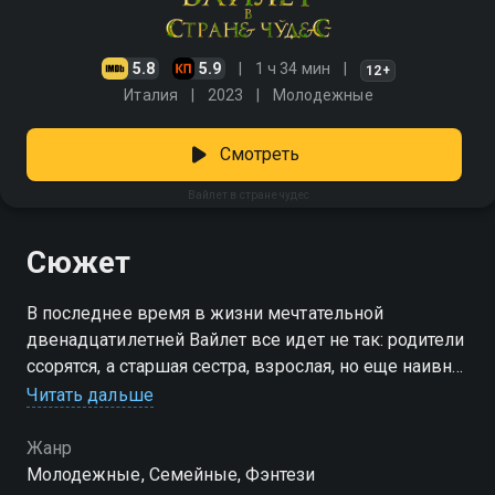
5.8
5.9
1 ч 34 мин
12+
Италия
2023
Молодежные
Смотреть
Вайлет в стране чудес
Сюжет
В последнее время в жизни мечтательной
двенадцатилетней Вайлет все идет не так: родители
ссорятся, а старшая сестра, взрослая, но еще наивная
Саванна, хочет стать моделью у дизайнера Яны —
Читать дальше
холодной женщины с корыстными желаниями. В эти
непростые дни в жизни девочки происходит
Жанр
невероятное: она встречает добрую ведьму Хейзел,
Молодежные, Семейные, Фэнтези