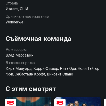
которая помогает ей попасть в параллельный мир,
Страна
неотличимый от реальности, но скрывающий
Италия, США
страшную опасность. Теперь нужно вернуться
Оригинальное название
назад, но помешать Вайлет пытается та самая Яна.
Wonderwell
Злобная модница охотится за магическим
артефактом, и заполучить его способна лишь
девочка.
Съёмочная команда
Режиссёры
Влад Марсавин
В главных ролях
Кира Милуорд, Кэрри Фишер, Рита Ора, Нелл Тайгер
Фри, Себастьян Крофт, Винсент Спано
С этим смотрят