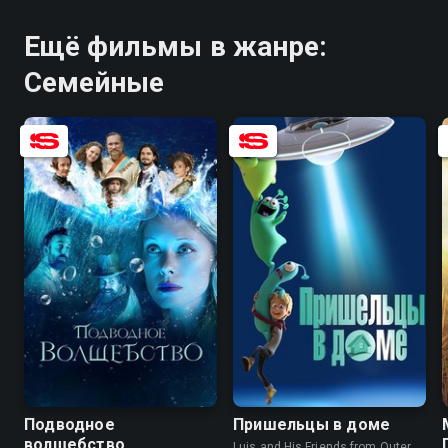
Ещё фильмы в жанре:
Семейные
6.8
5.5
7.2
6.0
Подводное
Пришельцы в доме
волшебство
Luis and His Friends from Outer