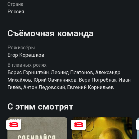
пытается найти новые смыслы, анализирует
Страна
прожитые годы и с ужасом осознаёт, что уже много
Россия
лет находится на дне оркестровой ямы. Все
меняется, когда однажды после подработки на
похоронах он пробуждается на кладбище.
Съёмочная команда
Режиссёры
Егор Корешков
В главных ролях
Борис Горнштейн, Леонид Платонов, Александр
Михайлов, Юрий Овчинников, Вера Погребная, Иван
Гилёв, Антон Ледовский, Евгений Корнильев
С этим смотрят