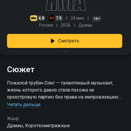
4.8
7.5
24 мин
16+
Россия
2026
Драмы
Смотреть
Яма
Сюжет
Пожилой трубач Олег — талантливый музыкант,
жизнь которого давно стала похожа на
оркестровую партию без права на импровизацию.
Общий безрадостный настрой усугубляется
Читать дальше
отсутствием близких людей и проблемами с
финансами. Когда руководство решает отправить
Жанр
мужчину на пенсию, все его опоры рушатся. Олег
Драмы, Короткометражные