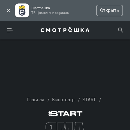
Смотрёшка
Открыть
ТВ, фильмы и сериалы
Главная
/
Кинотеатр
/
START
/