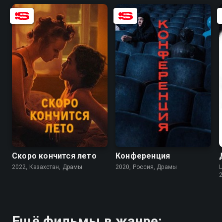
6.2
6.7
6.5
6.7
Скоро кончится лето
Конференция
2022, Казахстан, Драмы
2020, Россия, Драмы
L
Ещё фильмы в жанре: